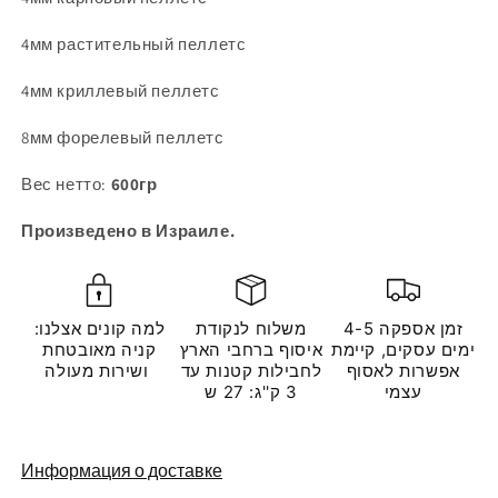
4мм растительный пеллетс
4мм криллевый пеллетс
8мм форелевый пеллетс
Вес нетто:
600гр
Произведено в Израиле.
זמן אספקה 4-5
משלוח לנקודת
למה קונים אצלנו:
ימים עסקים, קיימת
איסוף ברחבי הארץ
קניה מאובטחת
אפשרות לאסוף
לחבילות קטנות עד
ושירות מעולה
עצמי
3 ק''ג: 27 ש
Информация о доставке