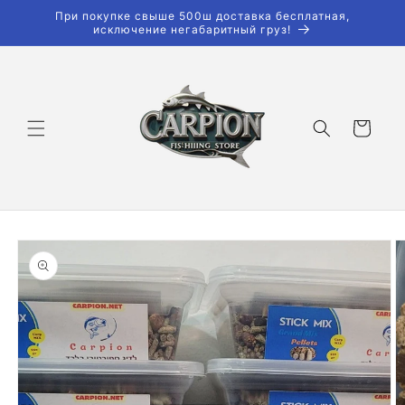
Перейти
При покупке свыше 500ш доставка бесплатная,
к
исключение негабаритный груз!
контенту
Корзина
Перейти к
информации
о продукте