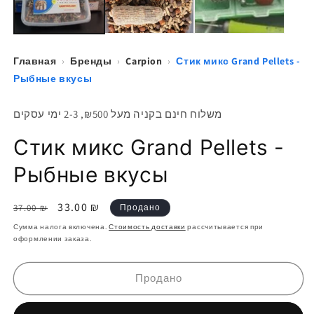
Главная
›
Бренды
›
Carpion
›
Стик микс Grand Pellets -
Рыбные вкусы
משלוח חינם בקניה מעל ₪500, 2-3 ימי עסקים
Стик микс Grand Pellets -
Рыбные вкусы
Обычная
Цена
33.00 ₪
37.00 ₪
Продано
цена
со
Сумма налога включена.
Стоимость доставки
рассчитывается при
скидкой
оформлении заказа.
Продано