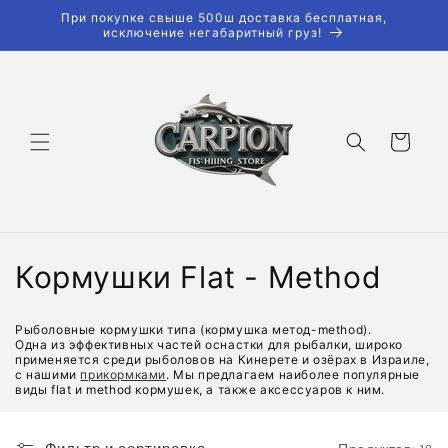
Перейти
При покупке свыше 500ш доставка бесплатная,
к
исключение негабаритный груз!
контенту
Корзина
К
Кормушки Flat - Method
о
Рыболовные кормушки типа (кормушка метод-method).
л
Одна из эффективных частей оснастки для рыбалки, широко
применяется среди рыболовов на Кинерете и озёрах в Израиле,
с нашими
прикормками
. Мы предлагаем наиболее популярные
л
виды flat и method кормушек, а также аксессуаров к ним.
е