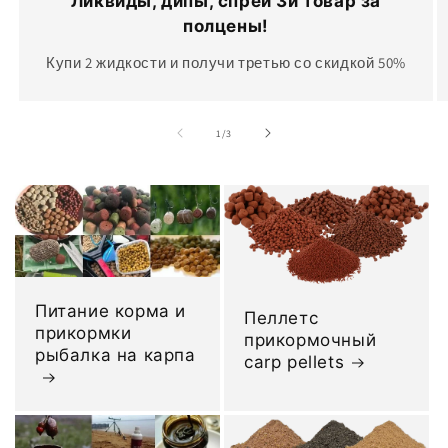
Ликвиды, дипы, спреи 3й товар за
полцены!
Купи 2 жидкости и получи третью со скидкой 50%
из
1
/
3
Питание корма и
Пеллетс
прикормки
прикормочный
рыбалка на карпа
carp pellets