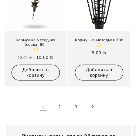
Кормушка методная
Кормушка методная 30г
(соска) 60г
Обычная
8.00 ₪
Обычная
Цена
10.00 ₪
12.00 ₪
цена
цена
со
Добавить в
Добавить в
скидкой
корзину
корзину
1
2
3