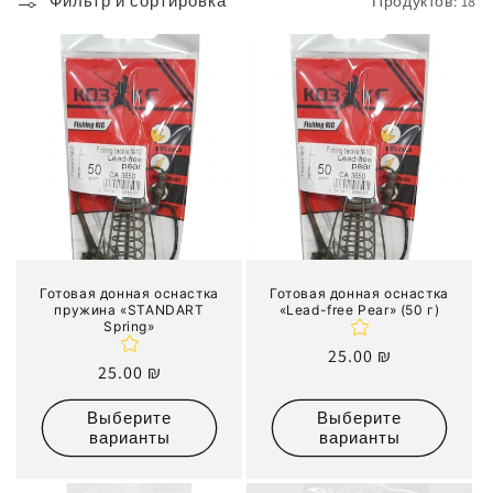
Фильтр и сортировка
Продуктов: 18
к
ц
и
я
:
Готовая донная оснастка
Готовая донная оснастка
пружина «STANDART
«Lead-free Pear» (50 г)
Spring»
Обычная
25.00 ₪
Обычная
25.00 ₪
цена
цена
Выберите
Выберите
варианты
варианты