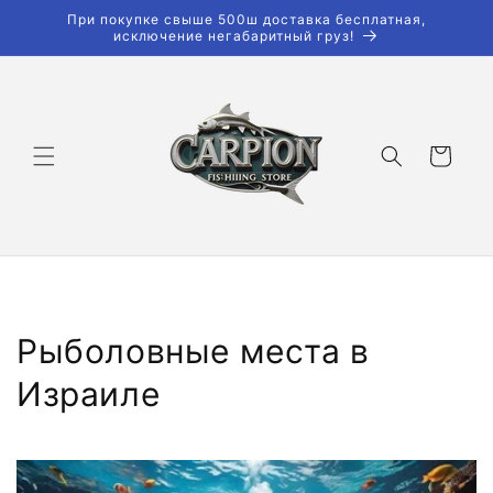
Перейти
При покупке свыше 500ш доставка бесплатная,
к
исключение негабаритный груз!
контенту
Корзина
Рыболовные места в
Израиле