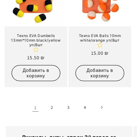
Texno EVA Dumbells
Texno EVA Balls 10mm
13mm*10mm black/yellow
white/orange уп/8шт
уп/8шт
Обычная
15.00 ₪
Обычная
15.50 ₪
цена
цена
Добавить в
Добавить в
корзину
корзину
1
2
3
4