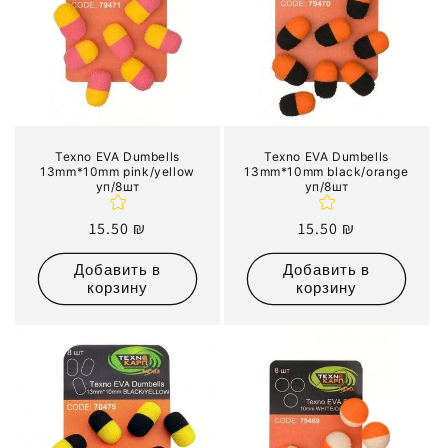
Texno EVA Dumbells
Texno EVA Dumbells
13mm*10mm pink/yellow
13mm*10mm black/orange
уп/8шт
уп/8шт
Обычная
15.50 ₪
Обычная
15.50 ₪
цена
цена
Добавить в
Добавить в
корзину
корзину