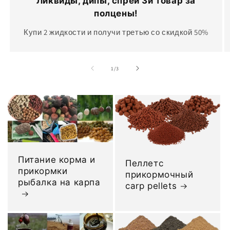
Ликвиды, дипы, спреи 3й товар за
полцены!
Купи 2 жидкости и получи третью со скидкой 50%
из
1
/
3
Питание корма и
Пеллетс
прикормки
прикормочный
рыбалка на карпа
carp pellets