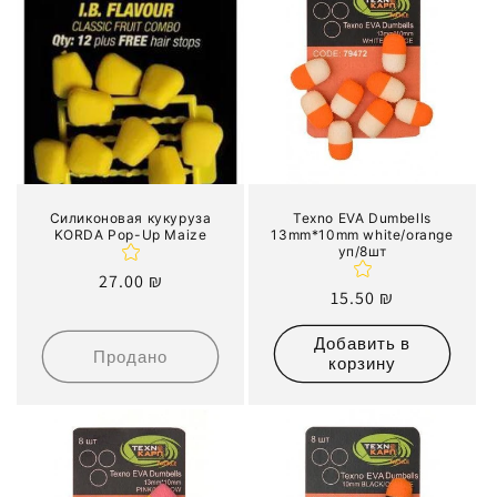
Силиконовая кукуруза
Texno EVA Dumbells
KORDA Pop-Up Maize
13mm*10mm white/orange
уп/8шт
Обычная
27.00 ₪
Обычная
15.50 ₪
цена
цена
Добавить в
Продано
корзину