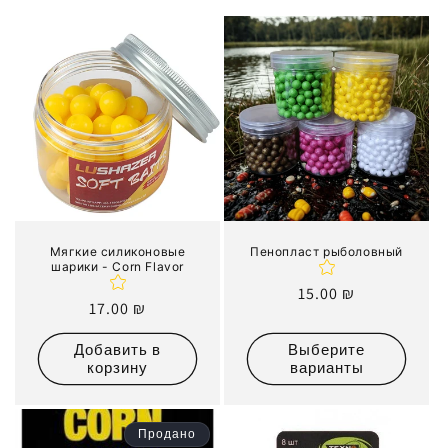
к
ц
и
я
:
Мягкие силиконовые
Пенопласт рыболовный
шарики - Corn Flavor
Обычная
15.00 ₪
Обычная
17.00 ₪
цена
цена
Добавить в
Выберите
корзину
варианты
Продано