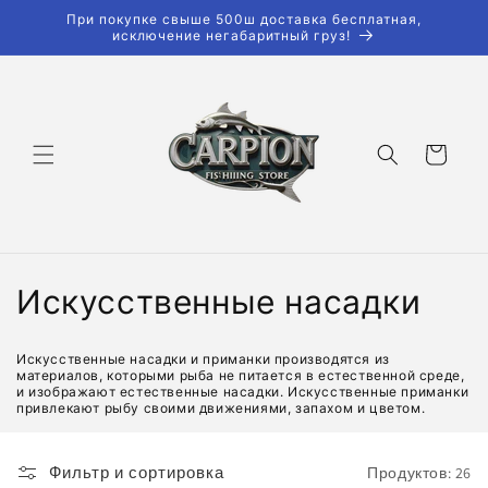
Перейти
При покупке свыше 500ш доставка бесплатная,
к
исключение негабаритный груз!
контенту
Корзина
К
Искусственные насадки
о
Искусственные насадки и приманки производятся из
л
материалов, которыми рыба не питается в естественной среде,
и изображают естественные насадки. Искусственные приманки
привлекают рыбу своими движениями, запахом и цветом.
л
е
Фильтр и сортировка
Продуктов: 26