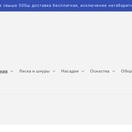
е свыше 500ш доставка бесплатная, исключение негабаритн
ание
Леска и шнуры
Насадки
Оснастка
Обор