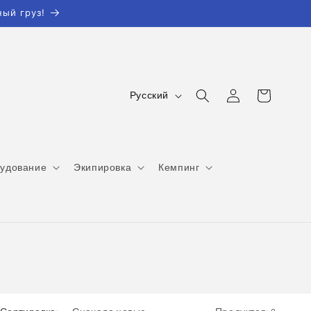
ый груз!
Я
Войти
Корзина
Русский
з
ы
к
удование
Экипировка
Кемпинг