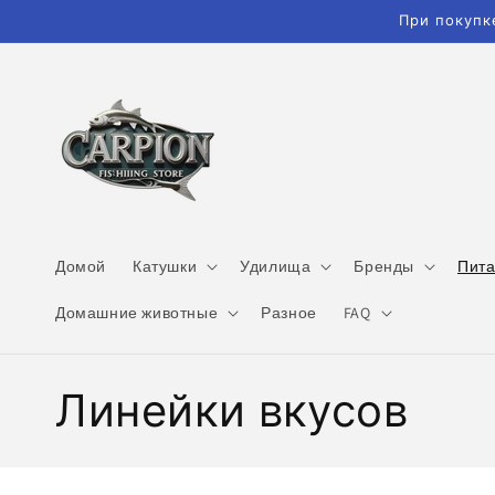
Перейти
При покупк
к
контенту
Домой
Катушки
Удилища
Бренды
Пит
Домашние животные
Разное
FAQ
К
Линейки вкусов
о