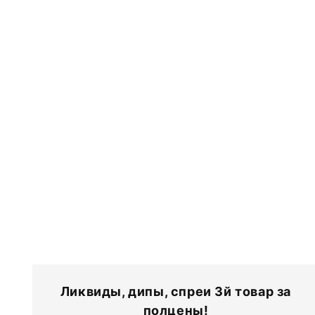
л
л
е
к
ц
и
я
:
Ликвиды, дипы, спреи 3й товар за
полцены!