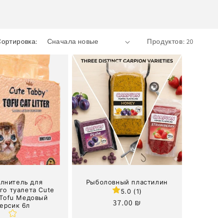
ортировка:
Продуктов: 20
лнитель для
Рыболовный пластилин
го туалета Cute
5.0 (1)
 Tofu Медовый
Обычная
37.00 ₪
ерсик 6л
цена