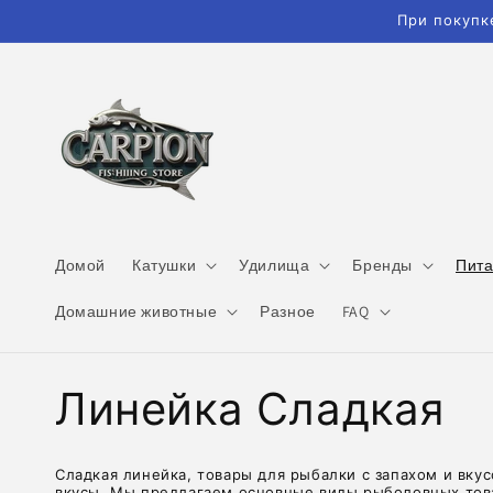
Перейти
При покупк
к
контенту
Домой
Катушки
Удилища
Бренды
Пит
Домашние животные
Разное
FAQ
К
Линейка Сладкая
о
Сладкая линейка, товары для рыбалки с запахом и вкус
вкусы. Мы предлагаем основные виды рыболовных това