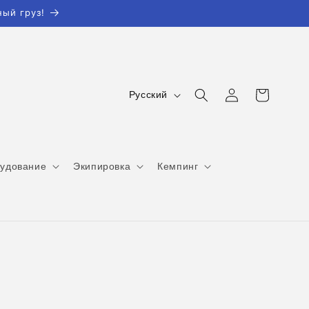
ый груз!
Я
Войти
Корзина
Русский
з
ы
к
удование
Экипировка
Кемпинг