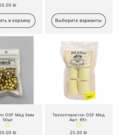
Обычная
50.00 ₪
цена
ить в корзину
Выберите варианты
то OSF Мед 6мм
Технопланктон OSF Мед
50шт
4шт. 65г.
Обычная
20.00 ₪
Обычная
25.00 ₪