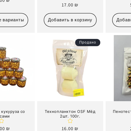
ычная
.00 ₪
Обычная
17.00 ₪
на
цена
е варианты
Добавить в корзину
Добав
Продано
 кукуруза со
Технопланктон OSF Мёд
Пенотес
усами
2шт. 100г.
ычная
.00 ₪
Обычная
16.00 ₪