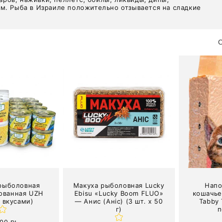
ом. Рыба в Израиле положительно отзывается на сладкие
С
 рыболовная
Макуха рыболовная Lucky
Напо
ованная UZH
Ebisu «Lucky Boom FLUO»
кошачье
о вкусами)
— Анис (Аніс) (3 шт. х 50
Tabby
г)
п