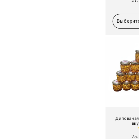
Об
27
це
Выберит
Дипованая
вк
Об
25