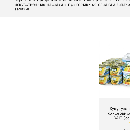
л
искусственные насадки и прикормки со сладким запах
запахи!
л
е
к
ц
и
я
Кукуруза
:
консервир
BAIT (с