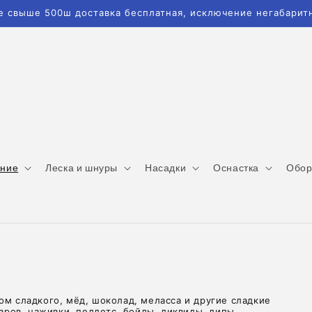
е свыше 500ш доставка бесплатная, исключение негабаритн
ание
Леска и шнуры
Насадки
Оснастка
Обор
ом сладкого, мёд, шоколад, меласса и другие сладкие
ров, наживки, пеллетс, бойлы, ликвиды, дипы,