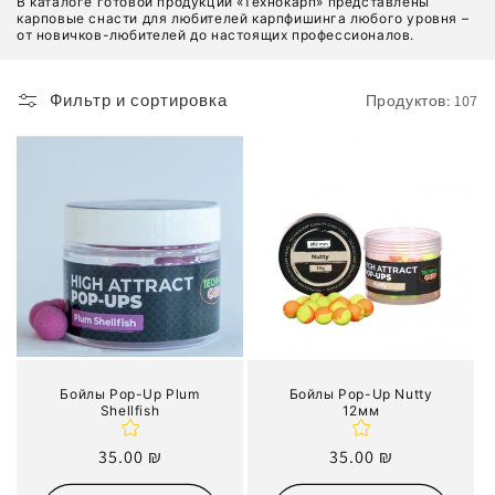
В каталоге готовой продукции «Технокарп» представлены
к
карповые снасти для любителей карпфишинга любого уровня –
от новичков-любителей до настоящих профессионалов.
ц
Фильтр и сортировка
Продуктов: 107
и
я
:
Бойлы Pop-Up Plum
Бойлы Pop-Up Nutty
Shellfish
12мм
Обычная
35.00 ₪
Обычная
35.00 ₪
цена
цена