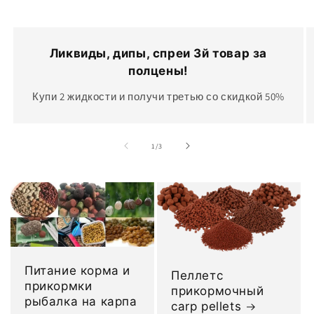
Ликвиды, дипы, спреи 3й товар за
полцены!
Купи 2 жидкости и получи третью со скидкой 50%
из
1
/
3
Питание корма и
Пеллетс
прикормки
прикормочный
рыбалка на карпа
carp pellets