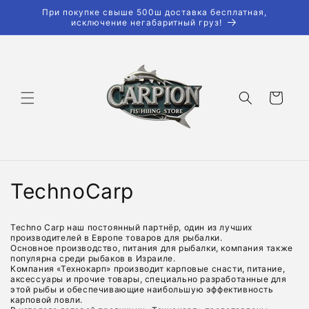
Перейти
При покупке свыше 500ш доставка бесплатная,
к
исключение негабаритный груз!
контенту
Корзина
К
TechnoCarp
о
Techno Carp наш постоянный партнёр, один из лучших
л
производителей в Европе товаров для рыбалки.
Основное производство, питания для рыбалки, компания также
популярна среди рыбаков в Израиле.
л
Компания «Технокарп» производит карповые снасти, питание,
аксессуары и прочие товары, специально разработанные для
этой рыбы и обеспечивающие наибольшую эффективность
е
карповой ловли.