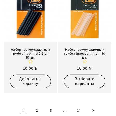
Набор термоусадочных
Набор термоусадочных
трубок (черн.) d 2.5 уп.
трубок (прозрачн.) уп. 10
10 шт.
шт.
Обычная
10.00 ₪
Обычная
10.00 ₪
цена
цена
Добавить в
Выберите
корзину
варианты
1
2
3
…
14