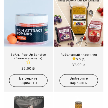
Бойлы Pop-Up Banofee
Рыболовный пластилин
(Банан-карамель)
5.0 (1)
Обычная
37.00 ₪
Обычная
35.00 ₪
цена
цена
Выберите
Выберите
варианты
варианты