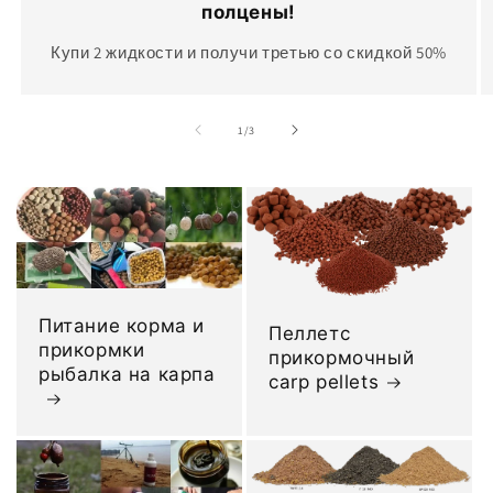
полцены!
Купи 2 жидкости и получи третью со скидкой 50%
из
1
/
3
Питание корма и
Пеллетс
прикормки
прикормочный
рыбалка на карпа
carp pellets