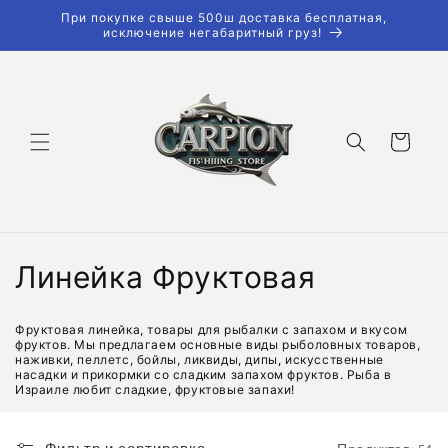
Перейти
При покупке свыше 500ш доставка бесплатная,
к
исключение негабаритный груз!
контенту
Корзина
К
Линейка Фруктовая
о
Фруктовая линейка, товары для рыбалки с запахом и вкусом
л
фруктов. Мы предлагаем основные виды рыболовных товаров,
наживки, пеллетс, бойлы, ликвиды, дипы, искусственные
насадки и прикормки со сладким запахом фруктов. Рыба в
л
Израиле любит сладкие, фруктовые запахи!
е