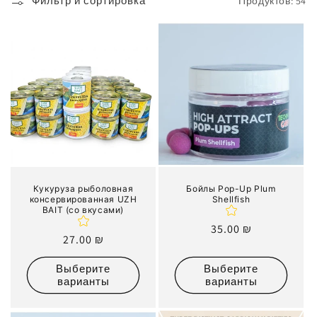
Фильтр и сортировка
Продуктов: 54
к
ц
и
я
:
Кукуруза рыболовная
Бойлы Pop-Up Plum
консервированная UZH
Shellfish
BAIT (со вкусами)
Обычная
35.00 ₪
Обычная
27.00 ₪
цена
цена
Выберите
Выберите
варианты
варианты