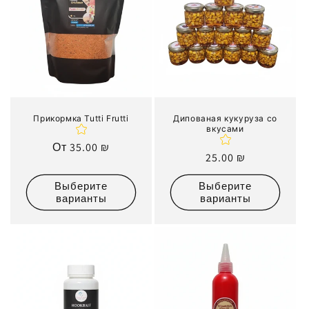
Прикормка Tutti Frutti
Дипованая кукуруза со
вкусами
Обычная
От 35.00 ₪
Обычная
25.00 ₪
цена
цена
Выберите
Выберите
варианты
варианты