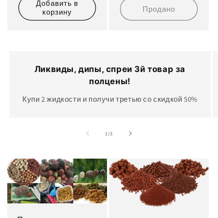
Добавить в
Продано
корзину
Ликвиды, дипы, спреи 3й товар за
полцены!
Купи 2 жидкости и получи третью со скидкой 50%
из
1
/
3