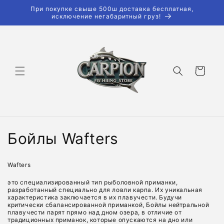
Перейти
При покупке свыше 500ш доставка бесплатная,
к
исключение негабаритный груз!
контенту
Корзина
К
Бойлы Wafters
о
Wafters
л
это специализированный тип рыболовной приманки,
разработанный специально для ловли карпа. Их уникальная
л
характеристика заключается в их плавучести. Будучи
критически сбалансированной приманкой, Бойлы нейтральной
е
плавучести парят прямо над дном озера, в отличие от
традиционных приманок, которые опускаются на дно или