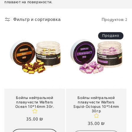
плавают на поверхности.
к
ц
Фильтр и сортировка
Продуктов: 2
и
Продано
я
:
Бойлы нейтральной
Бойлы нейтральной
плавучести Wafters
плавучести Wafters
Ocean 10*14mm 30г.
Squid-Octopus 10*14mm
30гр
Обычная
35.00 ₪
Обычная
35.00 ₪
цена
цена