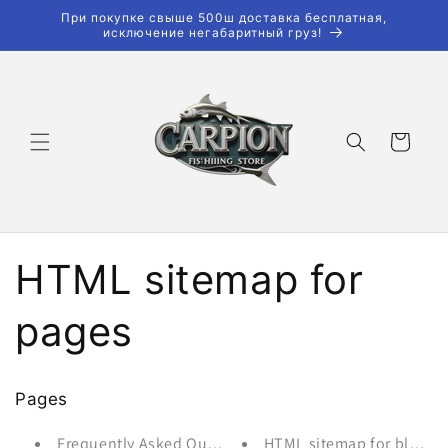
Перейти
При покупке свыше 500ш доставка бесплатная,
к
исключение негабаритный груз!
контенту
Корзина
HTML sitemap for
pages
Pages
Frequently Asked Questions
HTML sitemap for blogs