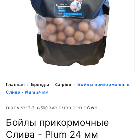
Открыть
медиа-
файлы
Главная
›
Бренды
›
Carpion
›
Бойлы прикормочные
1
Слива - Plum 24 мм
в
модальном
окне
משלוח חינם בקניה מעל ₪500, 2-3 ימי עסקים
Бойлы прикормочные
Слива - Plum 24 мм