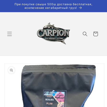
Перейти
При покупке свыше 500ш доставка бесплатная,
к
исключение негабаритный груз!
контенту
Корзина
Перейти к
информации
о продукте