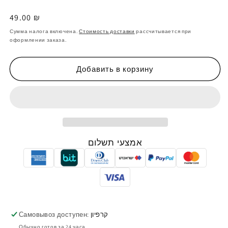
Обычная
49.00 ₪
цена
Сумма налога включена.
Стоимость доставки
рассчитывается при
оформлении заказа.
Добавить в корзину
אמצעי תשלום
Самовывоз доступен:
קרפיון
Обычно готов за 24 часа