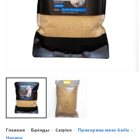
Открыть
О
медиа-
м
файлы
ф
1
2
в
в
модальном
м
окне
о
Главная
›
Бренды
›
Carpion
›
Прикормка микс Garlic -
Чеснок