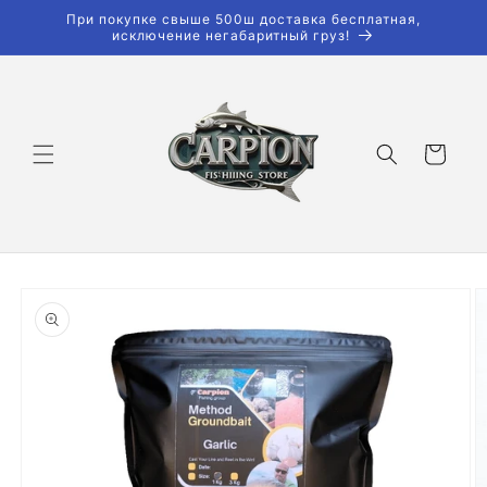
Перейти
При покупке свыше 500ш доставка бесплатная,
к
исключение негабаритный груз!
контенту
Корзина
Перейти к
информации
о продукте