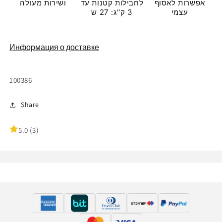
אפשרות לאסוף
לחבילות קטנות עד
ושירות מעולה
עצמי
3 ק''ג: 27 ש
Информация о доставке
Артикул:
100386
Share
5.0 (3)