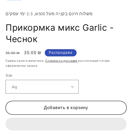
משלוח חינם בקניה מעל ₪500, 2-3 ימי עסקים
Прикормка микс Garlic -
Чеснок
Обычная
Цена
30.00 ₪
35.00 ₪
Распродажа
цена
со
Сумма налога включена.
Стоимость доставки
рассчитывается при
скидкой
оформлении заказа.
Size
Добавить в корзину