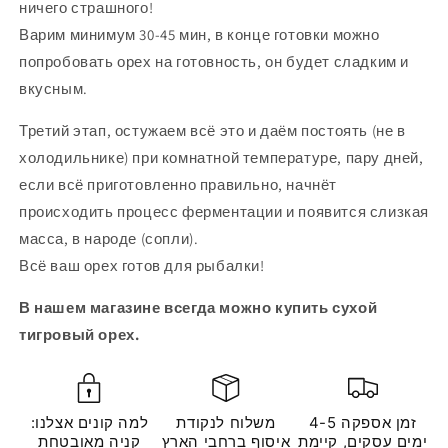
ничего страшного!
Варим минимум 30-45 мин, в конце готовки можно
попробовать орех на готовность, он будет сладким и
вкусным.
Третий этап, остужаем всё это и даём постоять (не в
холодильнике) при комнатной температуре, пару дней,
если всё приготовленно правильно, начнёт
происходить процесс ферментации и появится слизкая
масса, в народе (сопли).
Всё ваш орех готов для рыбалки!
В нашем магазине всегда можно купить сухой
тигровый орех.
זמן אספקה 4-5
משלוח לנקודת
למה קונים אצלנו:
ימים עסקים, קיימת
איסוף ברחבי הארץ
קניה מאובטחת