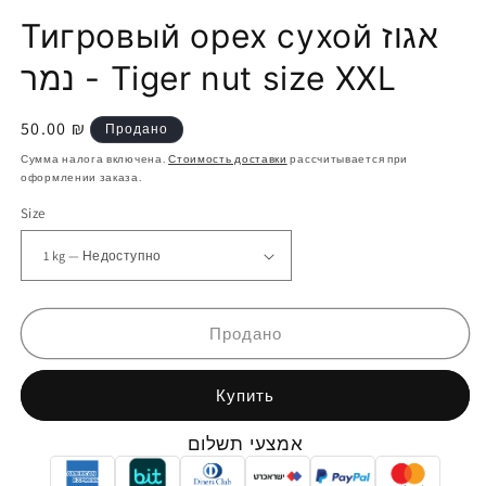
Тигровый орех сухой אגוז
נמר - Tiger nut size XXL
Обычная
50.00 ₪
Продано
цена
Сумма налога включена.
Стоимость доставки
рассчитывается при
оформлении заказа.
Size
Продано
Купить
אמצעי תשלום