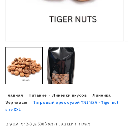
О
м
ф
2
в
м
о
Главная
›
Питание
›
Линейки вкусов
›
Линейка
Зерновые
›
Тигровый орех сухой אגוז נמר - Tiger nut
size XXL
משלוח חינם בקניה מעל ₪500, 2-3 ימי עסקים