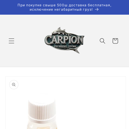
Перейти
При покупке свыше 500ш доставка бесплатная,
к
исключение негабаритный груз!
контенту
Корзина
Перейти к
информации
о продукте