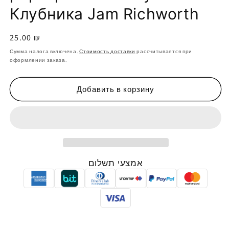
Клубника Jam Richworth
Обычная
25.00 ₪
цена
Сумма налога включена.
Стоимость доставки
рассчитывается при
оформлении заказа.
Добавить в корзину
אמצעי תשלום