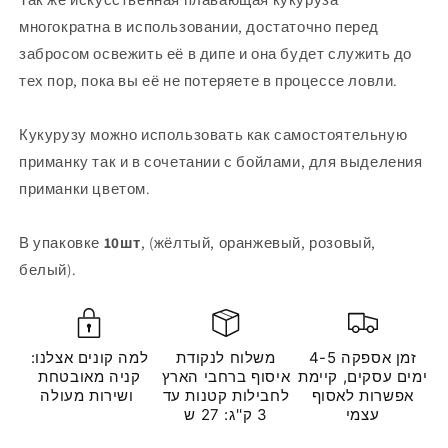
многократна в использовании, достаточно перед
забросом освежить её в дипе и она будет служить до
тех пор, пока вы её не потеряете в процессе ловли.
Кукурузу можно использовать как самостоятельную
приманку так и в сочетании с бойлами, для выделения
приманки цветом.
В упаковке
10шт
, (жёлтый, оранжевый, розовый,
белый).
זמן אספקה 4-5
משלוח לנקודת
למה קונים אצלנו:
ימים עסקים, קיימת
איסוף ברחבי הארץ
קניה מאובטחת
אפשרות לאסוף
לחבילות קטנות עד
ושירות מעולה
עצמי
3 ק''ג: 27 ש