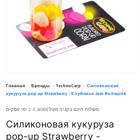
Открыть
медиа-
файлы
Главная
›
Бренды
›
TechnoCarp
›
Силиконовая
1
кукуруза pop-up Strawberry - Клубника Jam Richworth
в
модальном
окне
משלוח חינם בקניה מעל ₪500, 2-3 ימי עסקים
Силиконовая кукуруза
pop-up Strawberry -