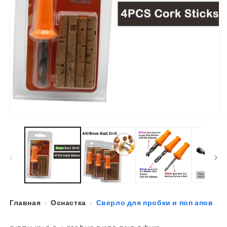
Открыть
О
медиа-
м
файлы
ф
1
2
в
в
модальном
м
окне
о
Главная
›
Оснастка
›
Сверло для пробки и поп апов