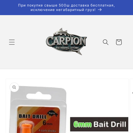
Перейти
При покупке свыше 500ш доставка бесплатная,
к
исключение негабаритный груз!
контенту
Корзина
Перейти к
информации
о продукте