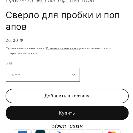
משלוח חינם בקניה מעל ₪500, 2-3 ימי עסקים
Сверло для пробки и поп
апов
Обычная
26.00 ₪
цена
Сумма налога включена.
Стоимость доставки
рассчитывается при
оформлении заказа.
Size
Добавить в корзину
Купить
אמצעי תשלום