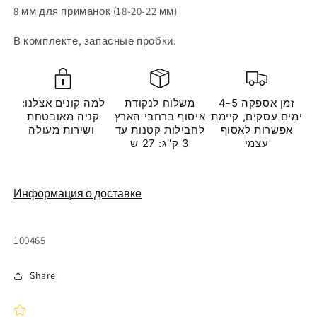
8 мм для приманок (18-20-22 мм)
В комплекте, запасные пробки.
זמן אספקה 4-5
משלוח לנקודת
למה קונים אצלנו:
ימים עסקים, קיימת
איסוף ברחבי הארץ
קניה מאובטחת
אפשרות לאסוף
לחבילות קטנות עד
ושירות מעולה
עצמי
3 ק''ג: 27 ש
Информация о доставке
Артикул:
100465
Share