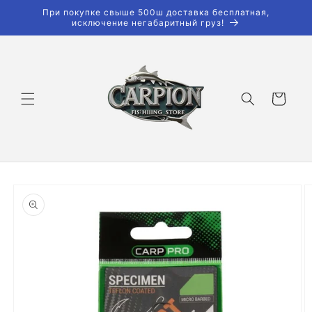
Перейти
При покупке свыше 500ш доставка бесплатная,
к
исключение негабаритный груз!
контенту
Корзина
Перейти к
информации
о продукте