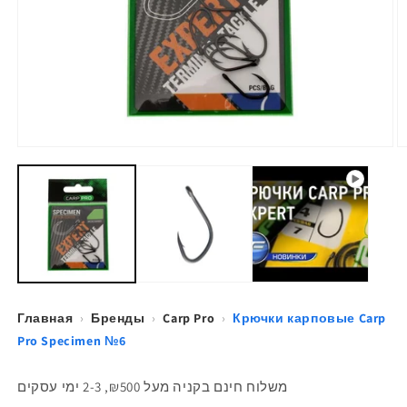
Открыть
О
медиа-
м
файлы
ф
1
2
в
в
модальном
м
окне
о
Главная
›
Бренды
›
Carp Pro
›
Крючки карповые Carp
Pro Specimen №6
משלוח חינם בקניה מעל ₪500, 2-3 ימי עסקים