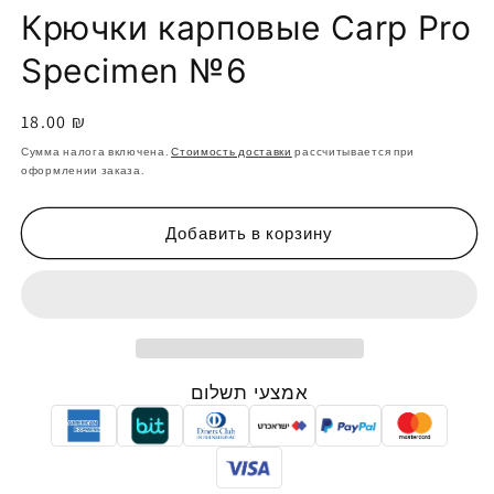
Крючки карповые Carp Pro
Specimen №6
Обычная
18.00 ₪
цена
Сумма налога включена.
Стоимость доставки
рассчитывается при
оформлении заказа.
Добавить в корзину
אמצעי תשלום