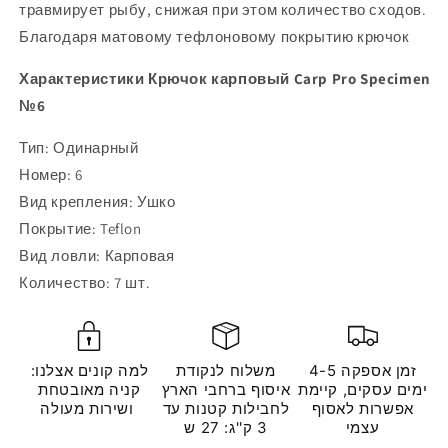
травмирует рыбу, снижая при этом количество сходов.
Благодаря матовому тефлоновому покрытию крючок
Характеристики Крючок карповый Carp Pro Specimen
№6
Тип: Одинарный
Номер: 6
Вид крепления: Ушко
Покрытие: Teflon
Вид ловли: Карповая
Количество: 7 шт.
זמן אספקה 4-5
משלוח לנקודת
למה קונים אצלנו:
ימים עסקים, קיימת
איסוף ברחבי הארץ
קניה מאובטחת
אפשרות לאסוף
לחבילות קטנות עד
ושירות מעולה
עצמי
3 ק''ג: 27 ש