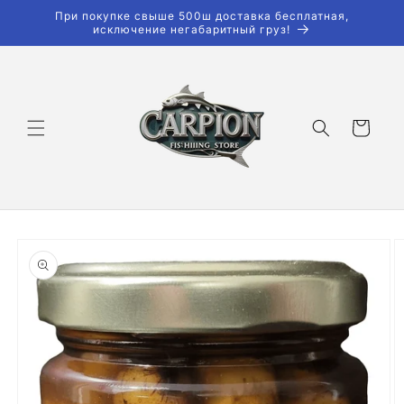
Перейти
При покупке свыше 500ш доставка бесплатная,
к
исключение негабаритный груз!
контенту
Корзина
Перейти к
информации
о продукте