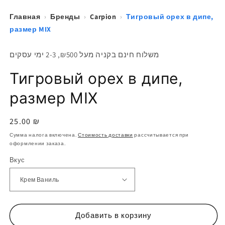
Главная
›
Бренды
›
Carpion
›
Тигровый орех в дипе,
размер MIX
משלוח חינם בקניה מעל ₪500, 2-3 ימי עסקים
Тигровый орех в дипе,
размер MIX
Обычная
25.00 ₪
цена
Сумма налога включена.
Стоимость доставки
рассчитывается при
оформлении заказа.
Вкус
Добавить в корзину