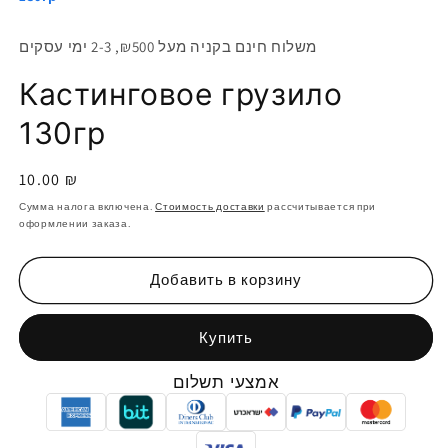
משלוח חינם בקניה מעל ₪500, 2-3 ימי עסקים
Кастинговое грузило
130гр
Обычная
10.00 ₪
цена
Сумма налога включена.
Стоимость доставки
рассчитывается при
оформлении заказа.
Добавить в корзину
Купить
אמצעי תשלום