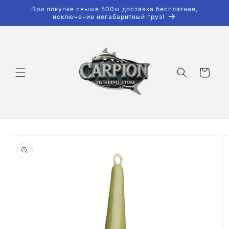
Перейти
При покупке свыше 500ш доставка бесплатная,
к
исключение негабаритный груз!
контенту
Корзина
Перейти к
информации
о продукте