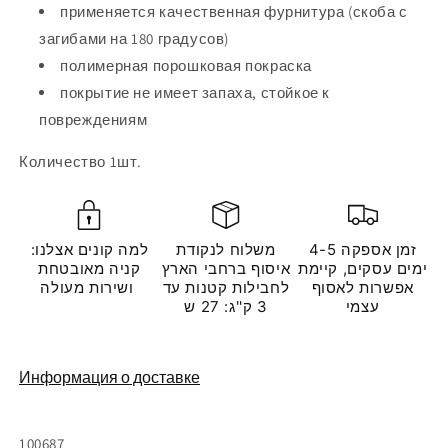
применяется качественная фурнитура (скоба с
загибами на 180 градусов)
полимерная порошковая покраска
покрытие не имеет запаха, стойкое к
повреждениям
Количество 1шт.
זמן אספקה 4-5
משלוח לנקודת
למה קונים אצלנו:
ימים עסקים, קיימת
איסוף ברחבי הארץ
קניה מאובטחת
אפשרות לאסוף
לחבילות קטנות עד
ושירות מעולה
עצמי
3 ק''ג: 27 ש
Информация о доставке
Артикул:
100687