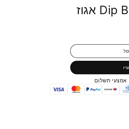
D אגוז
סל
יו
אמצעי תשלום