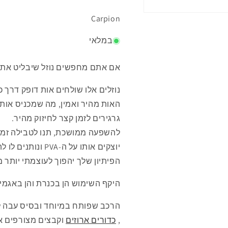
פתיחת
Carpion
מדיה
1
במודל
במלאי
אם אתם מחפשים נוזל שיבליט את ה
נוזלים אלו שולחים אות דופק דרך כ
האות מהיר ואמין, מה שמכניס אות
גרגירים לזמן קצר לחיזוק מהיר.
להשפעה ממושכת, תנו לטבילה זמן ל
יוצקים אותו על ה-PVA ונותנים לו להיספג.
הפיתיון שלך יהפוך לעוצמתי יותר 
היקף השימוש הן בכנרת והן באגמים
הרכב שפותח במיוחד ובסיס עבה לפי
,
כדורים ארוזים
וקבצים מצורפים א