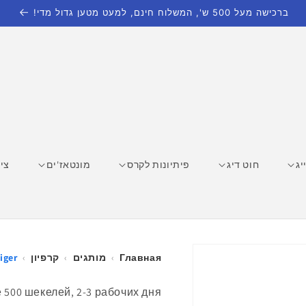
ברכישה מעל 500 ש', המשלוח חינם, למעט מטען גדול מדי!
יג
חוט דיג
פיתיונות לקרס
מונטאז'ים
ציו
Главная
›
מותגים
›
קרפיון
›
Tiger
500 шекелей, 2-3 рабочих дня