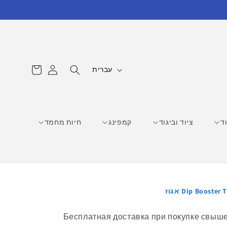
עגלת
ש
התחברות
עברית
קניות
פ
ה
ד
ציוד וביגוד
קמפינג
חיות מחמד
Dip Booster  אגוז
Бесплатная доставка при покупке свыше 