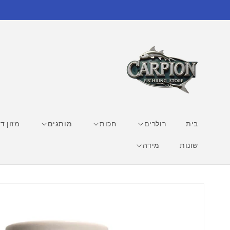
דילוג
לתוכן
בית
רולרים
חכות
מותגים
מזון די
שונות
מידה
דילוג
למידע
מוצר