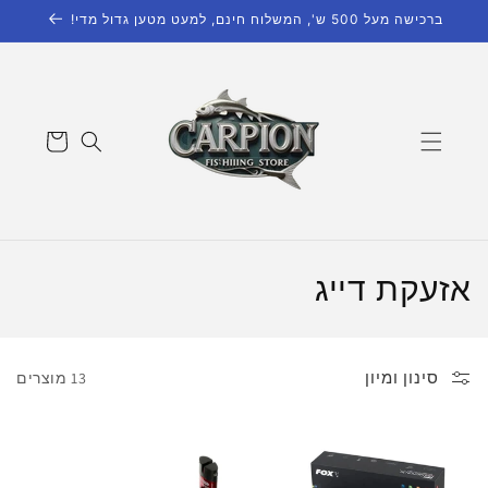
דילוג
ברכישה מעל 500 ש', המשלוח חינם, למעט מטען גדול מדי!
לתוכן
עגלת
קניות
ק
אזעקת דייג
ו
ל
סינון ומיון
13 מוצרים
ק
צ