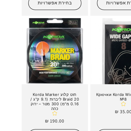
ת אפשרויות
בחירת אפשרויות
Крючки Korda Wi
חוט קלוע Korda Marker
№8
Braid 20 ליברות (9.1 ק"ג /
0.16 מ"מ) 300 מטר – ירוק
כהה
חיר
35.00 
גיל
מחיר
190.00 ₪
רגיל