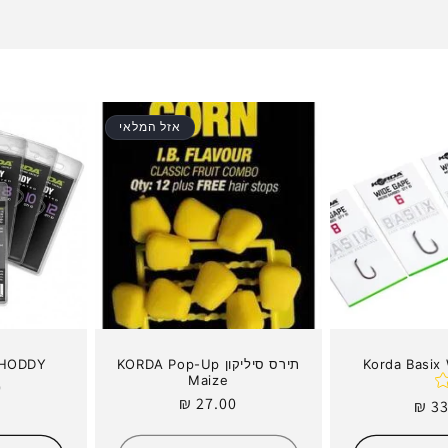
אזל המלאי
Korda Basix
תירס סיליקון KORDA Pop-Up
da CHODDY
Maize
מ
₪
מחיר
27.00 ₪
ר
33
ר
רגיל