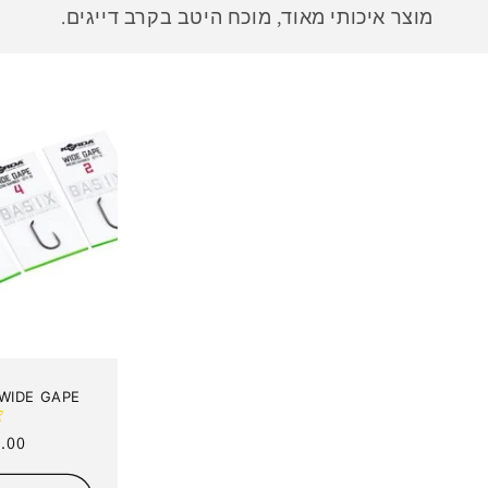
ל
מוצר איכותי מאוד, מוכח היטב בקרב דייגים.
ק
צ
י
ה
:
 WIDE GAPE
מחי
.00 ₪
רגיל