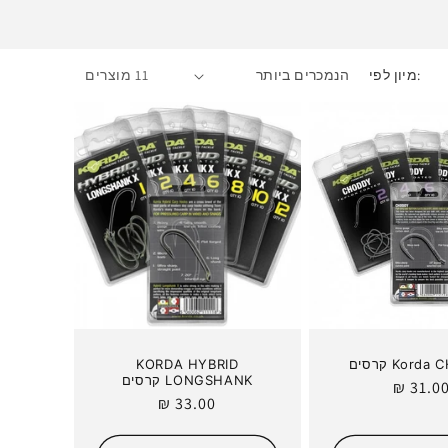
:מיון לפי
11 מוצרים
Kor קרסים
KORDA HYBRID
LONGSHANK קרסים
חיר
31.00 
מחיר
33.00 ₪
גיל
רגיל