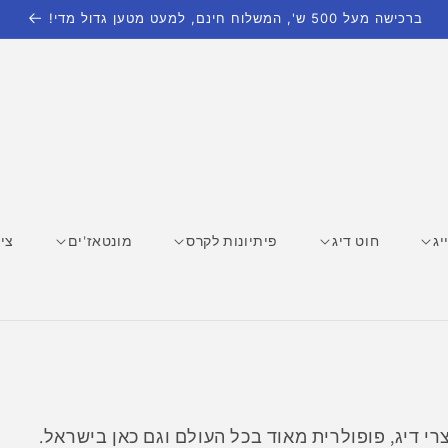
ברכישה מעל 500 ש', המשלוח חינם, למעט מטען גדול מדי!
יג
חוט דיג
פיתיונות לקרס
מונטאז'ים
ציו
מוצרי דיג, פופולרית מאוד בכל העולם וגם כאן בישראל.