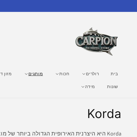
דילוג
לתוכן
בית
רולרים
חכות
מותגים
מזון די
שונות
מידה
ק
Korda
ו
Korda היא היצרנית האירופית הגדולה ביותר של 