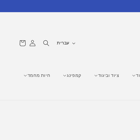
עגלת
ש
התחברות
עברית
קניות
פ
ה
ד
ציוד וביגוד
קמפינג
חיות מחמד