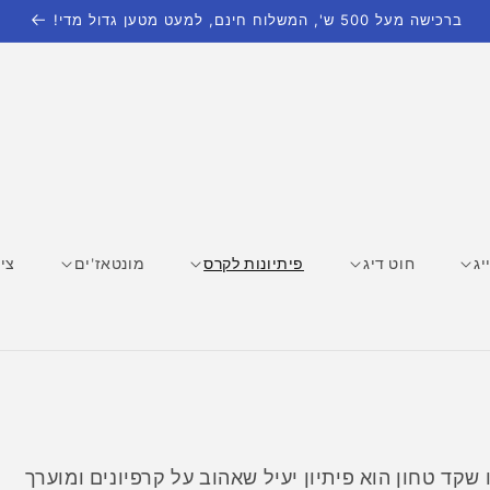
ברכישה מעל 500 ש', המשלוח חינם, למעט מטען גדול מדי!
יג
חוט דיג
פיתיונות לקרס
מונטאז'ים
ציו
ר, צ'ופה (מהלטינית Cyperus esculentus), או שקד טחון הוא פיתיון יעיל שאהוב על קרפיונים ומוערך