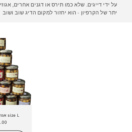
ל
על ידי דייגים. שלא כמו תירס או דגנים אחרים, אגוז
יתר של הקרפיון - הוא יחזור למקום הדיג שוב ושוב
ק
צ
י
ה
:
size L אגוז נמר במטבל
מחי
.00 ₪
רגיל