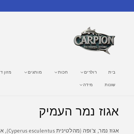
דילוג
לתוכן
בית
רולרים
חכות
מותגים
מזון די
שונות
מידה
ק
אגוז נמר העמיק
ו
אגוז נמ