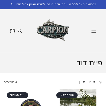
דילוג
ברכישה מעל 500 ש', המשלוח חינם, למעט מטען גדול מדי!
לתוכן
עגלת
קניות
ק
פיית דוד
ו
ל
סינון ומיון
4 מוצרים
ק
אזל המלאי
אזל המלאי
צ