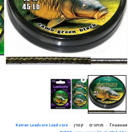
פתי
מדיה
1
במוד
Главная
›
מותגים
›
קטרן
›
Katran Leadcore Lead core