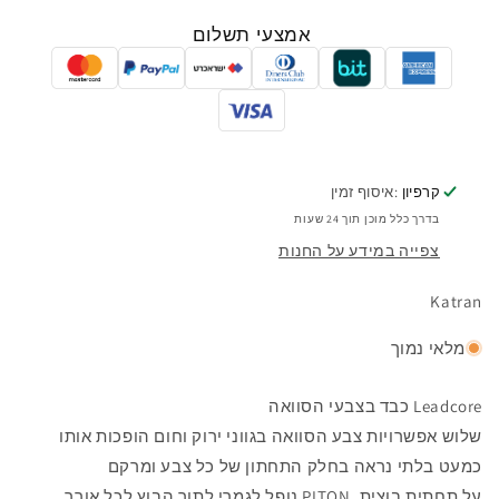
אמצעי תשלום
קרפיון
:איסוף זמין
בדרך כלל מוכן תוך 24 שעות
צפייה במידע על החנות
Katran
מלאי נמוך
Leadcore כבד בצבעי הסוואה
שלוש אפשרויות צבע הסוואה בגווני ירוק וחום הופכות אותו
כמעט בלתי נראה בחלק התחתון של כל צבע ומרקם
על תחתית בוצית, PITON נופל לגמרי לתוך הבוץ לכל אורך