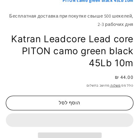
PITON camo green black 45Lb 10m
Бесплатная доставка при покупке свыше 500 шекелей,
2-3 рабочих дня
Katran Leadcore Lead core
PITON camo green black
45Lb 10m
מחיר
44.00 ₪
רגיל
כולל מס
משלוח
מחושב בתשלום
הוסף לסל