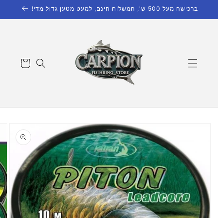
דילוג
ברכישה מעל 500 ש', המשלוח חינם, למעט מטען גדול מדי!
לתוכן
עגלת
קניות
דילוג
למידע
מוצר