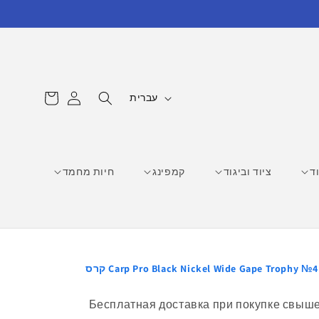
עגלת
ש
התחברות
עברית
קניות
פ
ה
ד
ציוד וביגוד
קמפינג
חיות מחמד
Carp Pro Black Nickel Wide Gape Trophy №4 קרס
Бесплатная доставка при покупке свыше 