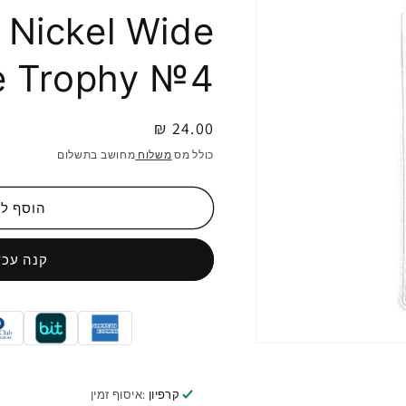
 Nickel Wide
ape Trophy №4
מחיר
24.00 ₪
רגיל
כולל מס
משלוח
מחושב בתשלום
הוסף ל
קנה עכש
פתיחת
מדיה
1
במודל
קרפיון
:איסוף זמין