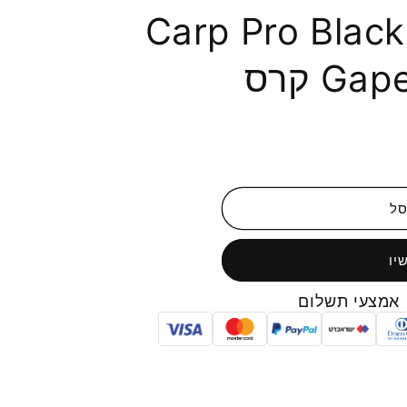
Carp Pro Black
G קרס
סל
יו
אמצעי תשלום