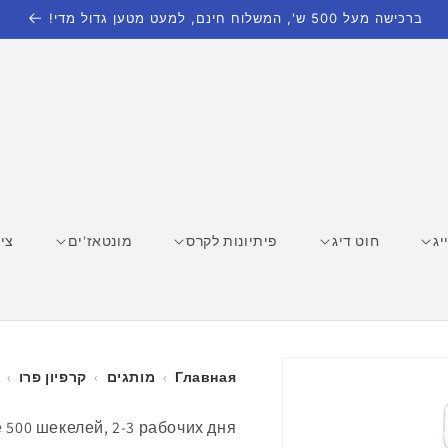
ברכישה מעל 500 ש', המשלוח חינם, למעט מטען גדול מדי!
יג
חוט דיג
פיתיונות לקרס
מונטאז'ים
ציו
Главная
›
מותגים
›
קרפיון פרו
›
500 шекелей, 2-3 рабочих дня