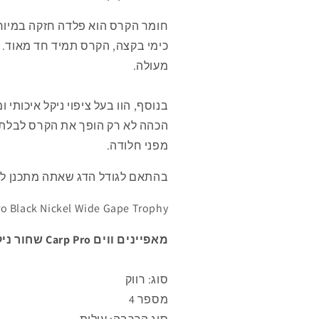
חומר הקרס הוא פלדה חזקה במיוחד,
כימי בקצה, הקרס תמיד חד מאוד.
מעולה.
הכהה לא רק הופך את הקרס לבלתי 
מפני חלודה.
בהתאם לגודל הדג שאתה מתכנן לצ
Carp Pro Black Nickel Wide Gape Trophy זמין בגדלים מס' 1, 2, 4. מאר
מאפיינים ווים Carp Pro שחור ניקל Wide Gape גביע מס' 4
סוג: רווק
מספר 4