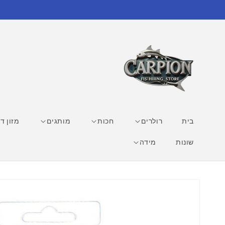
דילוג
לתוכן
בית
רולרים
חכות
מותגים
מזון די
שונות
מידה
דילוג
למידע
מוצר