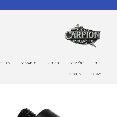
דילוג
לתוכן
בית
רולרים
חכות
מותגים
מזון די
שונות
מידה
דילוג
למידע
מוצר