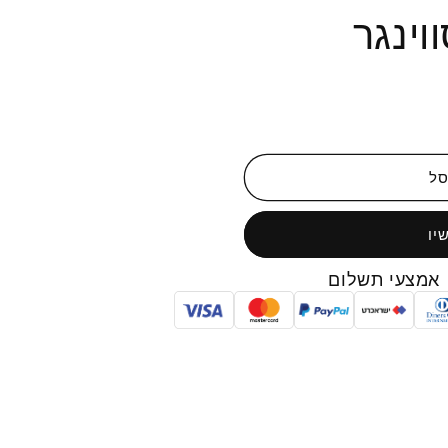
וינגר
סל
יו
אמצעי תשלום