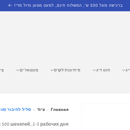
ברכישה מעל 500 ש', המשלוח חינם, למעט מטען גדול מדי!
יג
חוט דיג
פיתיונות לקרס
מונטאז'ים
ציו
Главная
›
ציוד
›
סליל לחיבור סווי
500 шекелей, 2-3 рабочих дня