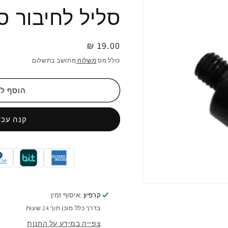
סליל לחיבור סו
מחיר
19.00 ₪
רגיל
כולל מס
משלוח
מחושב בתשלום
הוסף ל
קנה עכש
פתיחת
מדיה
קרפיון
:איסוף זמין
1
בדרך כלל מוכן תוך 24 שעות
במודל
צפייה במידע על החנות