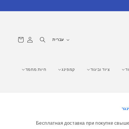
עגלת
ש
התחברות
עברית
קניות
פ
ה
ד
ציוד וביגוד
קמפינג
חיות מחמד
נגר
Бесплатная доставка при покупке свыше 