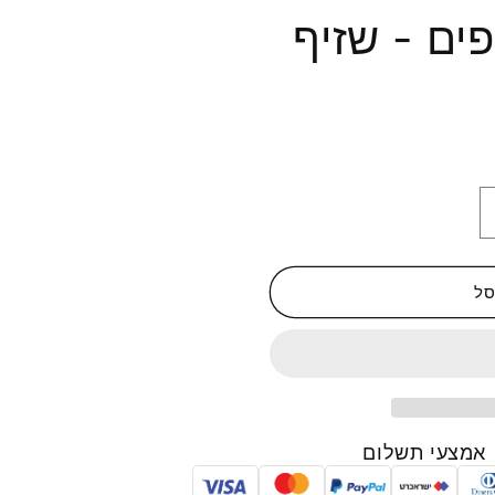
פים - שזיף
סל
אמצעי תשלום