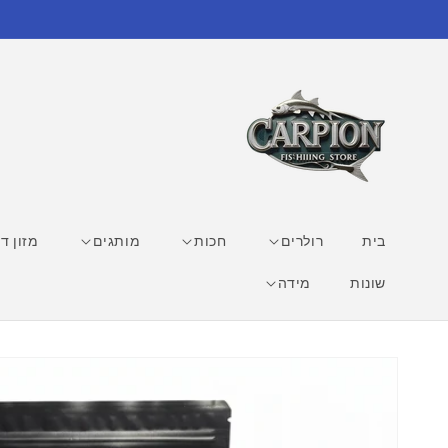
דילוג
לתוכן
בית
רולרים
חכות
מותגים
מזון די
שונות
מידה
דילוג
למידע
מוצר