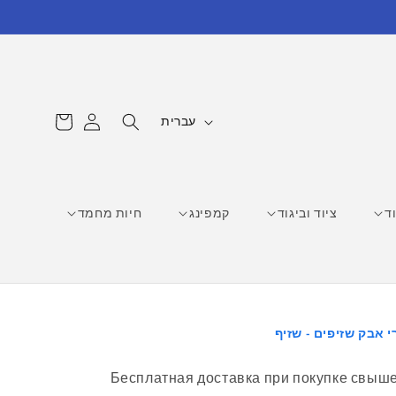
עגלת
ש
התחברות
עברית
קניות
פ
ה
ד
ציוד וביגוד
קמפינג
חיות מחמד
י אבק שזיפים - שזיף
Бесплатная доставка при покупке свыше 