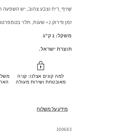
שָׁזִיף
ריח וצבע צהוב, יש השפעה חי
זמן פירוק 2+ שעות, תלוי בטמפרטורת המים.
משקל: 1 ק"ג
תוצרת ישראל.
למה קונים אצלנו: קניה
משלו
מאובטחת ושירות מעולה
מידע על משלוח
מק"ט:
100683