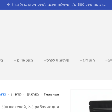
ברכישה מעל 500 ש', המשלוח חינם, למעט מטען גדול מדי!
יג
חוט דיג
פיתיונות לקרס
מונטאז'ים
ציו
Главная
›
מותגים
›
קרפיון
›
כדור
500 шекелей, 2-3 рабочих дня