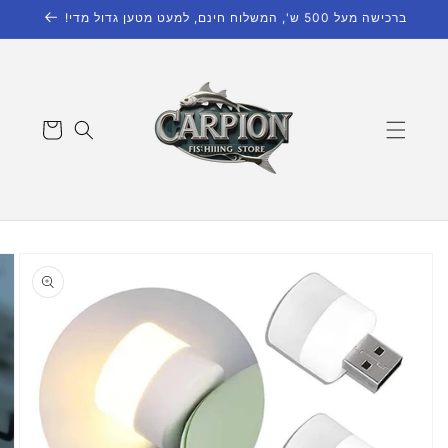
דילוג
ברכישה מעל 500 ש', המשלוח חינם, למעט מטען גדול מדי!
לתוכן
עגלת
קניות
דילוג
למידע
מוצר